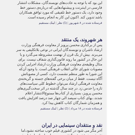
این بود که با توجه به عادت‌های نویسندگان، مشکلات انتشار
فارسی در اینترنت و پیشنهادهایی که درباره‌ی دستور خط
وجود دارد، یک دستور خط تلفیقی که مورد توافق همکاران
باشد تدوین کند. اکنون این کار به انجام رسیده است.
فرستاده شده در ۸ شهریور
|
(5) نظر
|
لینک مستقیم
هر شهروند، یک منتقد
پس از برکناری محسن پرویز از معاونت فرهنگی وزارت
ارشاد ناشران و نویسندگان ایرانی در نوعی بلاتکلیفی به سر
می‌برند. بیش از یک قرن از نهضت مشروطه می‌گذرد و با
این حال در کشور ما روند قانون‌گذاری شفاف نیست. برای
مثال وظیفه‌ی معاونت‌ فرهنگی وزارت ارشاد اجرایی کردن
مصوبات شورای عالی انقلاب فرهنگی است. با وجود آن‌که
این شورا به طور منظم نشست دارد، کسی از مصوباتش
آگاه نیست. فقط از میان برخی گفته‌های جسته و گریخته‌ی
معاونت فرهنگی ارشاد می‌توان خطوط کلی سیاست‌های
تازه را حدس زد. در چند سال گذشته در اثر سخت‌گیری‌های
محسن پرویز، بسیاری از کتاب‌ها ممنوع‌الانتشار اعلام
شدند، بهای کتاب سیصد الی چهار صد درصد افزایش یافت
و همزمان شمارگان کتاب کاهش پیدا کرد.
فرستاده شده در ۱۸ مرداد
|
(2) نظر
|
لینک مستقیم
نقد و منتقدان سینمایی در ایران
آخر مگر می شود در کشوری فیلم خوب ساخته نشود،اما