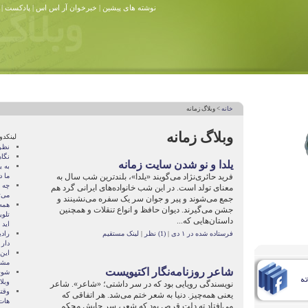
نوشته های پیشین
|
خبرخوان آر اس اس
|
پادکست
|
خانه
> وبلاگ زمانه
وبلاگ زمانه
لینکدو
نظر
نگا
یلدا و نو شدن سایت زمانه
به ی
فرید حائری‌نژاد می‌گویند «یلدا»، بلندترین شب سال به
ما د
چه 
معنای تولد است. در این شب خانواده‌های ایرانی گرد هم
می‌
جمع می‌شوند و پیر و جوان سر یک سفره‌ می‌نشینند و
همه 
جشن می‌گیرند. دیوان حافظ و انواع تنقلات و همچنین
تلو
داستان‌هایی که...
اید
فرستاده شده در ۱ دی
|
(1) نظر
|
لینک مستقیم
راد
دار
مشه
شاعر روزنامه‌نگار اکتیویست
شوخ
وبل
نویسندگی رویایی بود که در سر داشتی؛ «شاعر». شاعر
وقت
یعنی همه‌چیز. دنیا به شعر ختم می‌شد. هر اتفاقی که
هات
می‌افتاد ته دلت قرص بود که شعر، سر جایش محکم