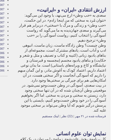
2008
007
ارزش انتقادی «ایران» و «ایرانیت»
007
007
سعدی به «حب وطن» ارج می‌نهد، با وجود این می‌گوید:
007
«نتوان مُرد به سختی که من اینجا زادم». در این حکمت،
007
«حب وطن» و زندگی و مرگ با «سختی»، دربرابر هم قرار
2007
می‌گیرند و سعدی جهان‌دیده به ما می‌گوید که رواست
007
آسودگی را انتخاب کنیم، رواست آسودگی را بر «حب
2007
وطن» ترجیح دهیم.
007
2007
وطن چیست؟ وطن زادگاه ماست، زبان ماست، انبوهی
2007
ادب و آداب است، یادهای مشترک است، مجموعه‌ای از
006
بناهای یادبود زبانی (کتیبه و کتاب و تصنیف و مثل و شعر و
006
حکایت) و بناهای یادبود مجسم (مجسمه و قبرستان و
006
نیایشگاه و کاخ و ویرانه‌های باستانی) است. ما بدان نوعی
006
اعتماد داریم، اعتماد کودک به آغوش مادر، و این گمان مبهم
006
را داریم که آسودگی آنجاست و اگر سختی هست، در آن
امکان‌هایی هم برای چیرگی بر سختی‌ها وجود دارد.
در بیت سعدی، آسودگی در وطن جست‌وجو نمی‌شود. در
موقعیتی وطن آن‌چنان شده که در آن تنها سختی وجود
دارد، زیستن به سختی و مردن به سختی. اما اگر بخواهیم
آسودگی را در خود وطن جست‌وجو کنیم، بایستی با این
پرسش درگیر شویم که آیا وطن می‌تواند بر سختی موجود
غلبه کند.
فرستاده شده در ۲۱ مهر
|
(22) نظر
|
لینک مستقیم
نمایش توان علوم انسانی
کل برنامه‌ی بخش «اندیشه‌ی زمانه» را می‌توان در یک کلام