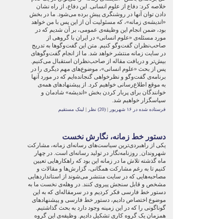
خلاصه کرد: دفاع از علوم انسانی. این دفاع، از راه نشان
دادن توان آنها در روشنگری پیش برده می‌شود. ما در بخش
«اندیشه‌ی زمانه»، که مسئولیت آن از این پس با من خواهد
بود، ضمن انجام این وظیفه‌ی عمومی، بر آن شدیم که در
مورد مسئله‌ی «علوم انسانی» در ایران با گروهی از
صاحب‌نظران گفت‌وگو کنیم. متن‌ این گفت‌وگوها به تدریج
در سایت زمانه منتشر خواهد شد. ما از انجام گفت‌وگوهای
بیش‌تر و دریافت مقاله از صاحب‌نظران استقبال می‌کنیم.
پس از بحث «علوم انسانی»، موضوع‌های مهم دیگری را در
برنامه‌ی گفت‌وگو و نظرخواهی گنجانده‌ایم که در مورد آنها
به موقع اطلاع‌رسانی خواهیم کرد. از پیشنهادهای همه‌ی
خوانندگان برای پربار کردن بخش «اندیشه» شادمان و
سپاسگزار خواهیم شد.
فرستاده شده در ۱۶ شهریور
|
(20) نظر
|
لینک مستقیم
دستور خط زمانه، نگارش نخست
یکی از راهبردی‌ترین سیاست‌های رسانه‌ای زمانه، مشارکت
شهروندان ِ روزنامه‌نگار در تولید رسانه‌ای است. در چهار
ماه گذشته تلاش ما در زمانه این بود که راهکارهایی تعیین
کنیم تا به رغم مشارکت همگانی، گزارش‌ها و مقالات و
مصاحبه‌هایی که در سایت منتشر می‌شوند از استانداردهایی
مشخص و قابل سنجش پیروی کنند. در وهله‌ی نخست ما به
دستور خط فارسی فکر کردیم و در سرمقاله‌ای که به این
موضوع اختصاص دادیم، دستور خط فارسی و پیشنهادهای
گوناگونی را که در این زمینه وجود دارد به بحث گذاشتیم.
همزمان یک گروه کاری تشکیل دادیم. وظیفه‌ی این گروه