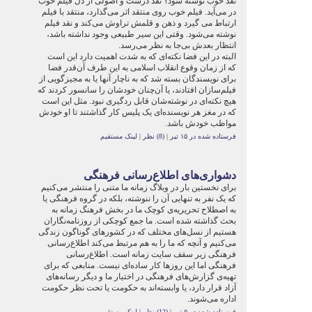
نقد خوب نوشته شود؟ نقد درست و اصولی از دل فیلم خوب
در می‌آید. فیلم خوب روی منتقد اثر می‌گذارد، منتقد با فیلم
ارتباط می گیرد و ذهن و قلمش تراوش می‌کند و نقد فیلم
نوشته می‌شود. وقتی این سیر طبیعی وجود نداشته باشد،
انتظار بعدش بی‌جا به نظر می‌رسد.
البته در این فضا نکته‌ای که به شدت اهمیت دارد این است
که از زمان وقوع انقلاب اسلامی به این طرف آن‌قدر فضا
برای نویسندگان بسته شد که به ناچار آنها یا به مجیز‌گویی از
فیلم‌سازان افتادند، یا آن‌چنان خودشان را سانسور کردند که
هیچ نکته‌ای در نوشته‌شان قابل ردگیری نبود. مثل این است
که در مغز هر نویسنده‌ای یک پلیس کار گذاشتند تا او خودش
مواظب خودش باشد.
فرستاده شده در ۱۵ تیر
|
(8) نظر
|
لینک مستقیم
دشواری‌های اطلاع‌رسانی فرهنگی
برای نخستین بار در وبلاگ زمانه ما متنی را منتشر می‌کنیم
که یک نفر به تنهایی آن را ننوشته، بلکه در گروه فرهنگی یا
به اصطلاح تحریریه‌ی کوچک ما در بخش فرهنگ زمانه به
بحث گذاشته شده است. ما جمع کوچکی از روزنامه‌نگاران
هستیم از نسل‌های مختلف که در کشورهای گوناگون زندگی
می‌کنیم و آنچه که ما را به هم مرتبط می‌کند اطلاع‌رسانی
فرهنگی زیر سقف سایت زمانه است. اطلاع‌رسانی
فرهنگی اما این روزها کار ساده‌ای نیست. منابعی که برای
تهیه‌ی گزارش‌های فرهنگی در اختیار ما و دیگر رسانه‌های
آزاد قرار دارد، یا وابسته‌اند به حکومت یا تحت نظر حکومت
اداره می‌شوند.
فرستاده شده در ۵ تیر
|
(12) نظر
|
لینک مستقیم