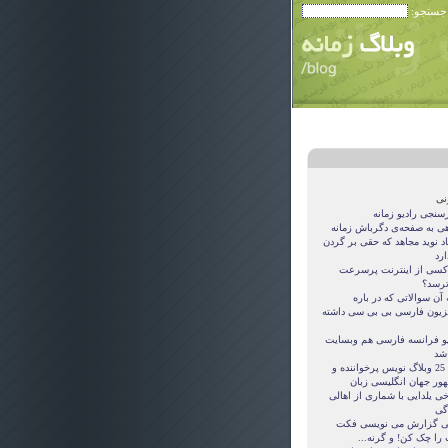
 جستجو:
نی
سنجی رادیو زمانه
هی به صفحه‌ی دگرباش زمانه
اد نوید مجاهد که حقی بر گردن
ارد
کسی از اینترنت پرسرعت
ترسد؟
آن سوالاتی که در باره
یزیون فارسی بی بی سی داشته
یو فرانسه فارسی هم وبسایت
 شد
این 25 وبلاگ نویس پرخواننده و
ور جهان انگلیسی زبان
ی یلدایی با شماری از اهالی
اگی
ی گزارش می نویسی فکت
 را چک کن! و گرنه...