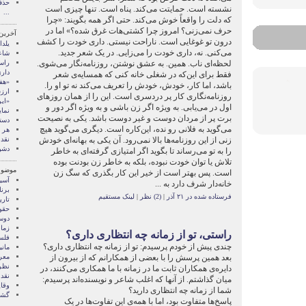
حذف
نشسته است. حمایتت می‌کند. پناه است. تنها چیزی است
...
که دلت را واقعاً خوش می‌کند. حتی اگر همه بگویند: «چرا
حرف نمی‌زنی؟ امروز چرا کشتی‌هات غرق شده؟» اما در
آخرین
درون تو غوغایی است. ناراحت نیستی. داری خودت را کشف
یلدا
می‌کنی. نه، داری خودت را می‌زایی. در یک شعر جدید.
شاع
لحظه‌ای ناب. همین. به عشق نوشتن، روزنامه‌نگار می‌شوی.
راست
دار
فقط برای این‌که در شغلی خانه کنی که همسایه‌ی شعر
«هف
باشد، اما کار، خودش، خودش را تعریف می‌کند نه تو او را.
ارز
روزنامه‌نگاری کار پر دردسری است. این را از همان روزهای
«ای
اول در می‌یابی. به ویژه اگر زن باشی و به ویژه اگر دور و
نما
برت پر از مردان دوست و غیر دوست باشد. یکی به نصیحت
دست
می‌گوید به فلانی رو نده، این‌کاره است. دیگری می‌گوید هیچ
هر 
زنی از این روزنامه‌ها بالا نمی‌رود. آن یکی به بهانه‌ای خودش
نقد 
دشو
را به تو می‌رساند تا بگوید اگر امتیازی گرفته‌ای به خاطر
تلاش یا توان خودت نبوده، بلکه به خاطر زن بودنت بوده
موضوع
است. پس بهتر است از خیر این کار بگذری که سگ زن
آسی
خانه‌دار شرف دارد به ...
برنا
فرستاده شده در ۲۱ آذر
|
(2) نظر
|
لینک مستقیم
تاري
حقو
دوس
زمان
راستی، تو از زمانه چه انتظاری داری؟
فلس
چندی پیش از خودم پرسیدم: تو از زمانه چه انتظاری داری؟
مان
بعد همین پرسش را با بعضی از همکارانم که از بیرون از
معر
نظر
دایره‌ی همکاران ثابت ما در زمانه با ما همکاری می‌کنند، در
نقد 
میان گذاشتم. از آنها که اغلب شاعر و نویسنده‌اند پرسیدم:
وقاي
شما از زمانه چه انتظاری دارید؟
گشا
پاسخ‌ها متفاوت بود، اما با همه‌ی این تفاوت‌ها در یک