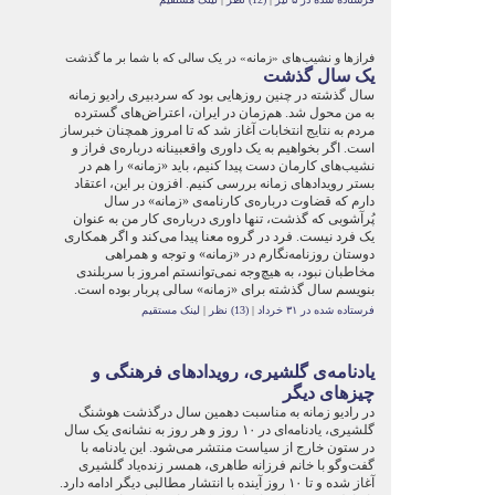
فرازها و نشیب‌های «زمانه» در یک سالی که با شما بر ما گذشت
یک سال گذشت
سال گذشته در چنین روزهایی بود که سردبیری رادیو زمانه
به من محول شد. هم‌زمان در ایران، اعتراض‌های گسترده
مردم به نتایج انتخابات آغاز شد که تا امروز همچنان خبرساز
است. اگر بخواهیم به یک داوری واقع‎بینانه درباره‌ی فراز و
نشیب‌های کارمان دست پیدا کنیم، باید «زمانه» را هم در
بستر رویدادهای زمانه بررسی کنیم. افزون بر این، اعتقاد
دارم که قضاوت درباره‌ی کارنامه‌ی «زمانه» در سال
پُرآشوبی که گذشت، تنها داوری درباره‌ی کار من به عنوان
یک فرد نیست. فرد در گروه معنا پیدا می‌کند و اگر همکاری
دوستان روزنامه‌نگارم در «زمانه» و توجه و همراهی
مخاطبان نبود، به هیچ‌‎وجه نمی‌توانستم امروز با سربلندی
بنویسم سال گذشته برای «زمانه» سالی پربار بوده است.
فرستاده شده در ۳۱ خرداد
|
(13) نظر
|
لینک مستقیم
یادنامه‌ی گلشیری، رویدادهای فرهنگی و
چیزهای دیگر
در رادیو زمانه به مناسبت دهمین سال درگذشت هوشنگ
گلشیری، یادنامه‌ای در ۱۰ روز و هر روز به نشانه‌ی یک سال
در ستون خارج از سیاست منتشر می‌شود. این یادنامه با
گفت‌وگو با خانم فرزانه طاهری، همسر زنده‌یاد گلشیری
آغاز شده و تا ۱۰ روز آینده با انتشار مطالبی دیگر ادامه دارد.