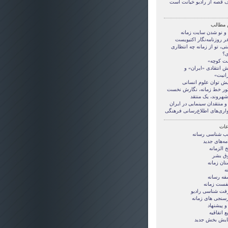
 قصه از راديو خيانت است
 مطالب
 و نو شدن سایت زمانه
ر روزنامه‌نگار اکتیویست
ی، تو از زمانه چه انتظاری
ی؟
ت کوچه»
ش انتقادی «ایران» و
رانیت»
یش توان علوم انسانی
ور خط زمانه، نگارش نخست
شهروند، یک منتقد
و منتقدان سینمایی در ایران
اری‌های اطلاع‌رسانی فرهنگی
ات
ب شناسی رسانه
مه‌های جدید
خ الزمانه
ق بشر
تان زمانه
ه
فه رسانه
يفست زمانه
فت شناسی راديو
سنجی های زمانه
و پيشنهاد
ع اتفاقيه
یش بخش جدید