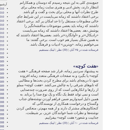
جمع‌بندی کلی به این نتیجه رسیدم که دوستان و همکارانم
آرشیو 
انتظار دارند، بخش ادبی و هنری سایت زمانه محلی برای
010
طرح نظرات آنها و محلی برای بحث و گفت و گو باشد.
010
برخی اعتقاد داشتند که زمانه می‌بایست در این شرایط جای
010
خالی مطبوعات مستقل را تا حد امکان پر کند. برخی اعتقاد
010
010
داشتند که زمانه باید بعضی موضوعات مناقشه‌انگیز را
2010
پوشش دهد. بعضی‌ها اعتقاد داشتند که زمانه می‌بایست
010
«رادیکال‌»‌تر و «آوانگارد»‌تر باشد. بعضی‌ها اعتقاد داشتند که
010
به همین شکل بسیار هم خوب است. برخی گفتند: ما
2010
می‌خواهیم زمانه، «ویترین» ادبیات و فرهنگ باشد.
010
2010
فرستاده شده در ۲۵ آبان
|
(30) نظر
|
لینک مستقیم
2010
009
009
«هفت کوچه»
009
009
به پیشنهاد سردبیر زمانه، قرار شد صفحه فرهنگی « هفت
009
کوچه» پا بگیرد و به صفحات فرهنگی متعدد زمانه افزوده
2009
شود تا دریچه‌ای باشد برای مطرح کردن بحث‌ها و مطالبی
2009
که تابوهای شرقی را به چالش می‌کشد. «هفت کوچه» مملو
2009
از رازها و انکارهایی است که از روی ضرورت چندصدایی
008
است و نمی تواند فقط یک نگاه و یک نوع صدا را برتابد. به
008
008
همین دلیل امیدواریم ضمن فراهم آوردن نوشته‌های جذاب
008
وگستاخ و درخواست همکاری از نویسندگانی که
2008
کنجکاوی‌های مشترک دارند و از همه مهم‌تر، منعکس کردن
008
نوشته‌ها و نظرات شما خوانندگان عزیز، بر شیطنت،
008
جذابیت و شعور« هفت کوچه» بیفزاییم.
2008
008
فرستاده شده در ۱۰ آبان
|
(20) نظر
|
لینک مستقیم
2008