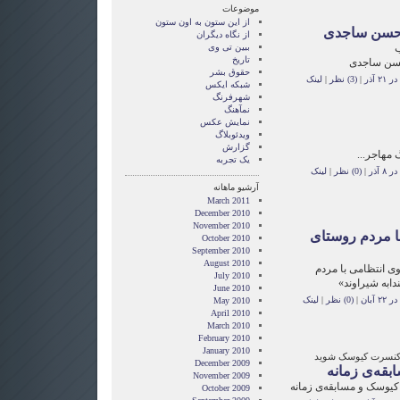
موضوعات
از این ستون به اون ستون
ز حسن ساجدی
از نگاه دیگران
ب
ببین تی وی
تاریخ
حسن ساجدی
حقوق بشر
 آذر
|
(3) نظر
|
لینک
شبکه ایکس
شهرفرنگ
نمآهنگ
نمایش عکس
ویدئوبلاگ
گزارش
 مهاجر...
یک تجربه
 آذر
|
(0) نظر
|
لینک
آرشیو ماهانه
March 2011
December 2010
November 2010
ا مردم روستای
October 2010
September 2010
August 2010
ی انتظامی با مردم
July 2010
ابه شيراوند»
June 2010
آبان
|
(0) نظر
|
لینک
May 2010
April 2010
March 2010
February 2010
January 2010
ط کنسرت کیوسک شوید
December 2009
بقه‌ی زمانه
November 2009
 کیوسک و مسابقه‌ی زمانه
October 2009