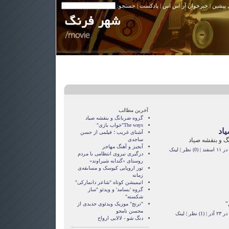
 پیشین
|
خبرخوان آر اس اس
|
پادکست
| جستجو:
آخرین مطالب
گروه ضربانگ و بنفشه صیاد
The ways"خواب بازی"
اد
آشنای غریب ؛ فیلمی از حسن
گ و بنفشه صیاد
ساجدی
آبجیز و آهنگ مهاجر
اسفند
|
(0) نظر
|
لینک
درگيری نيروی انتظامی با مردم
روستای «گندابه شيراوند»
تور اروپایی کیوسک و مسابقه‌ی
زمانه
انیمیشن کوتاه "شاعر دانمارکی"
گروه 'بسامد' و ویدئو "ساز
شکسته"
"
"ترنج" موزیک ویدئوی جدیدی از
محسن نامجو
 آذر
|
(1) نظر
|
لینک
دنگ شو - لالایی ارواح