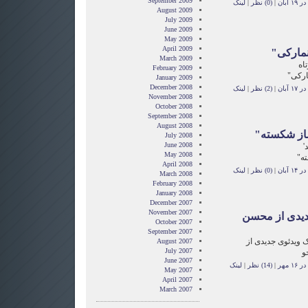
September 2009
آبان
|
(0) نظر
|
لینک
August 2009
July 2009
June 2009
May 2009
April 2009
نمارکی"
March 2009
اه
February 2009
ارکی"
January 2009
December 2008
آبان
|
(2) نظر
|
لینک
November 2008
October 2008
September 2008
August 2008
ساز شکسته"
July 2008
June 2008
'
May 2008
ه"
April 2008
آبان
|
(0) نظر
|
لینک
March 2008
February 2008
January 2008
December 2007
November 2007
دیدی از محسن
October 2007
September 2007
ک ویدئوی جدیدی از
August 2007
July 2007
و
June 2007
 مهر
|
(14) نظر
|
لینک
May 2007
April 2007
March 2007