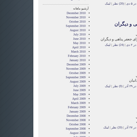
۵ دی
|
(20) نظر
|
لینک
آرشیو ماهانه
December 2010
November 2010
October 2010
ی و دیگران
September 2010
August 2010
July 2010
ای جعفر پناهی و دیگران
June 2010
May 2010
۲ دی
|
(24) نظر
|
لینک
April 2010
March 2010
February 2010
January 2010
December 2009
November 2009
October 2009
September 2009
انبان
August 2009
July 2009
 آذر
|
(9) نظر
|
لینک
June 2009
May 2009
April 2009
March 2009
February 2009
January 2009
December 2008
November 2008
October 2008
 آذر
|
(20) نظر
|
لینک
September 2008
August 2008