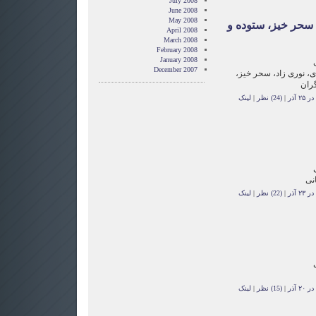
July 2008
June 2008
May 2008
، سحر خیز، ستوده و
April 2008
March 2008
February 2008
January 2008
December 2007
دی، نوری زاد، سحر خیز،
گران
 آذر
|
(24) نظر
|
لینک
نی
 آذر
|
(22) نظر
|
لینک
 آذر
|
(15) نظر
|
لینک