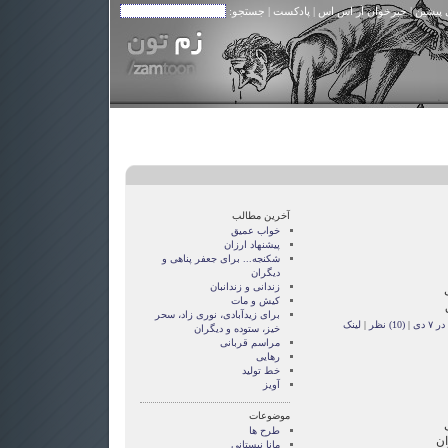
 پیشین
|
خبرخوان آر اس اس
|
پادکست
| جستجو:
آخرین مطالب
خواب عمیق
پیشنهاد ارزان
شکنجه... برای جعفر پناهی و
دیگران
زندانی و زندانبان
کیش و مات
برای زیدآبادی، نوری زاد، سحر
۷ دی
|
(10) نظر
|
لینک
خیز، ستوده و دیگران
مراسم قربانی
رهایی
خط تولید
آویز
موضوعات
طرح ها
ان
مانا نیستانی